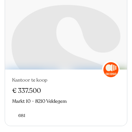
Kantoor te koop
In optie
€ 337.500
Markt 10 - 8210 Veldegem
681