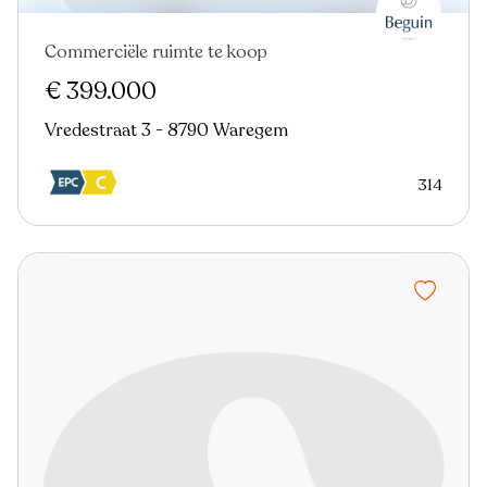
Commerciële ruimte te koop
Nieuw
€ 399.000
Vredestraat 3 - 8790 Waregem
314