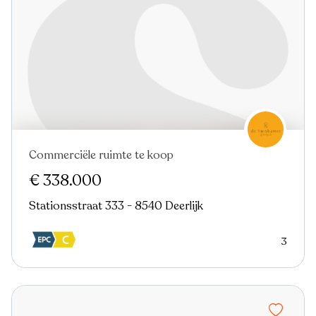
Commerciële ruimte te koop
Virtual tour
€ 338.000
Stationsstraat 333 - 8540 Deerlijk
3