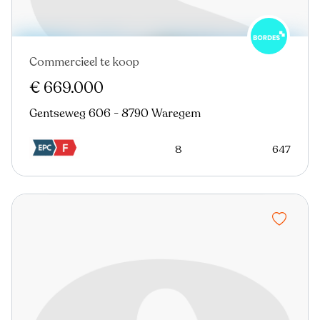
Commercieel te koop
Nieuw
€ 669.000
Gentseweg 606 - 8790 Waregem
8
647