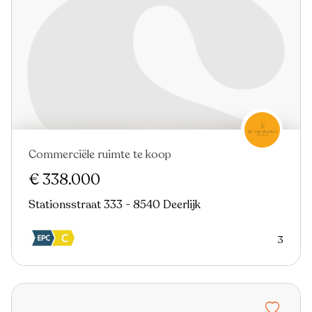
Commerciële ruimte te koop
Virtual tour
€ 338.000
Stationsstraat 333 - 8540 Deerlijk
3