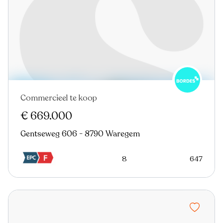
Commercieel te koop
Nieuw
€ 669.000
Gentseweg 606 - 8790 Waregem
8
647