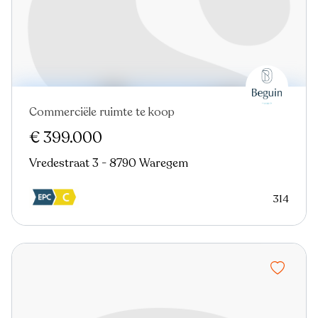
Commerciële ruimte te koop
Nieuw
€ 399.000
Vredestraat 3 - 8790 Waregem
314