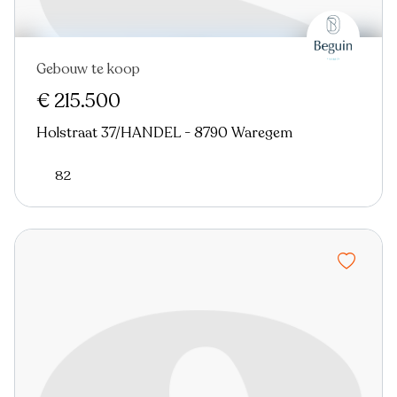
Gebouw te koop
Nieuw
€ 215.500
Holstraat 37/HANDEL - 8790 Waregem
82