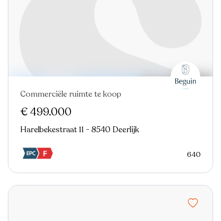
Commerciële ruimte te koop
Nieuw
€ 499.000
Harelbekestraat 11 - 8540 Deerlijk
640