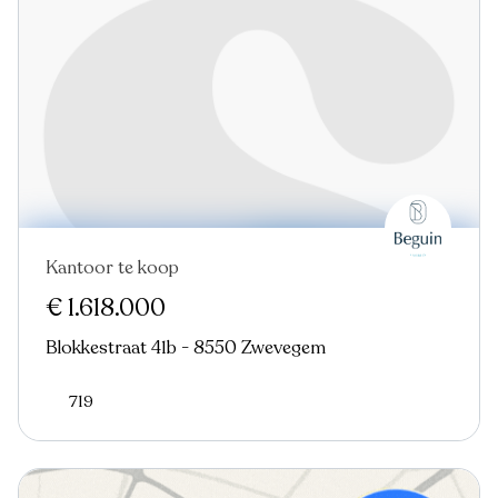
Kantoor te koop
Nieuw
€ 1.618.000
Blokkestraat 41b - 8550 Zwevegem
719