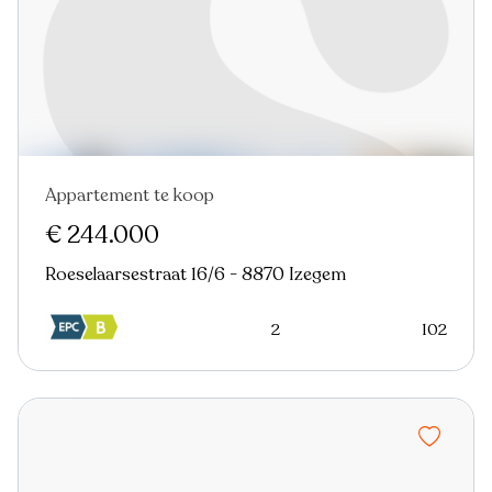
Appartement te koop
Nieuw
€ 244.000
Roeselaarsestraat 16/6 - 8870 Izegem
2
102