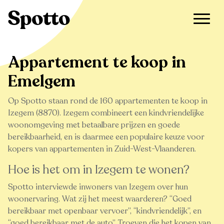
>
Te koop
>
Emelgem
>
Appartement
Appartement te koop in
Emelgem
Op Spotto staan rond de 160 appartementen te koop in
Izegem (8870). Izegem combineert een kindvriendelijke
woonomgeving met betaalbare prijzen en goede
bereikbaarheid, en is daarmee een populaire keuze voor
kopers van appartementen in Zuid-West-Vlaanderen.
Hoe is het om in Izegem te wonen?
Spotto interviewde inwoners van Izegem over hun
woonervaring. Wat zij het meest waarderen?
Goed
bereikbaar met openbaar vervoer
,
kindvriendelijk
, en
goed bereikbaar met de auto
. Troeven die het kopen van