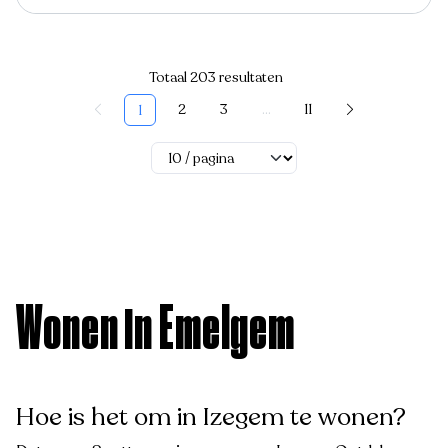
Totaal 203 resultaten
2
3
...
11
1
Wonen in Emelgem
Hoe is het om in Izegem te wonen?