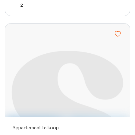
2
Appartement te koop
Nieuw