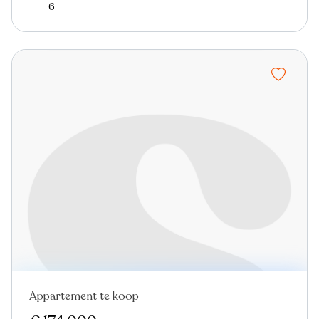
6
Appartement te koop
In optie