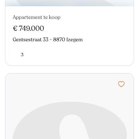
Appartement te koop
Nieuw
€ 749.000
Gentsestraat 33 - 8870 Izegem
3