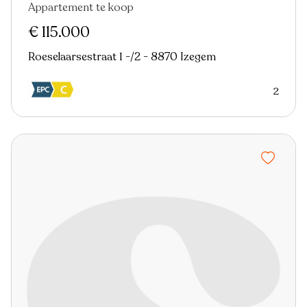
Appartement te koop
Verkocht
Nieuw
€ 115.000
Roeselaarsestraat 1 -/2 - 8870 Izegem
2