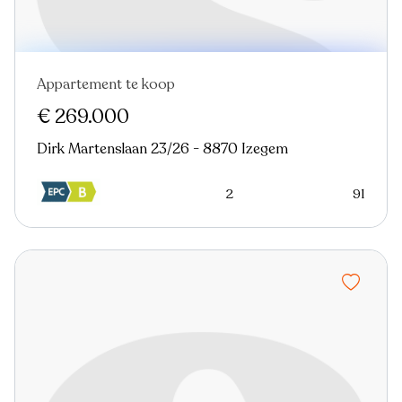
Appartement te koop
Nieuw
€ 269.000
Dirk Martenslaan 23/26 - 8870 Izegem
2
91