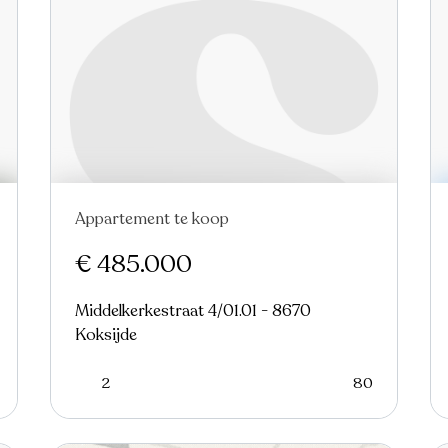
Appartement te koop
Nieuw
€ 485.000
Middelkerkestraat 4/01.01 - 8670
Koksijde
2
80