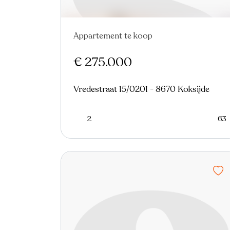
Appartement te koop
Nieuw
€ 275.000
Vredestraat 15/0201 - 8670 Koksijde
2
63