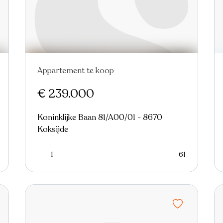
Appartement te koop
Nieuw
€ 239.000
Koninklijke Baan 81/A00/01 - 8670
Koksijde
1
61