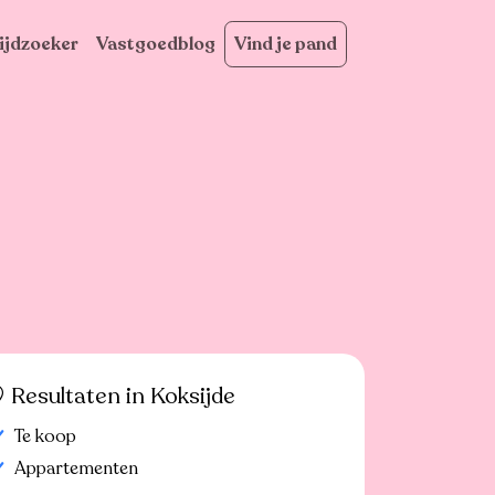
ijdzoeker
Vastgoedblog
Vind je pand
Resultaten in Koksijde
Te koop
Appartementen