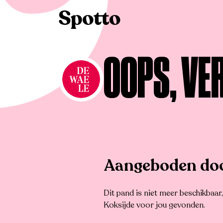
>
Te koop
>
Koksijde
>
Appartement
OOPS, VE
Aangeboden doo
Dit pand is niet meer beschikbaa
Koksijde voor jou gevonden.