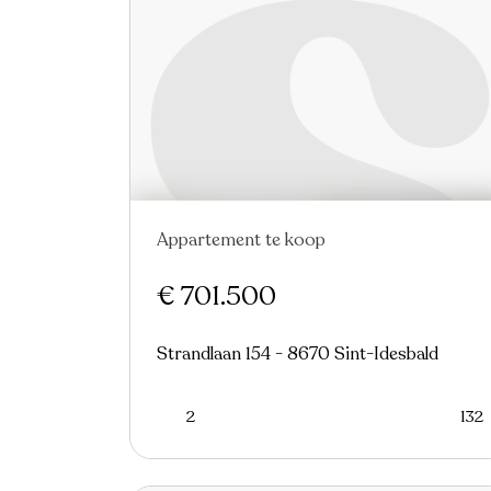
Appartement te koop
Nieuw
€ 701.500
Strandlaan 154 - 8670 Sint-Idesbald
2
132