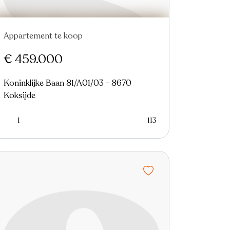
Appartement te koop
Nieuw
€ 459.000
Koninklijke Baan 81/A01/03 - 8670
Koksijde
1
113