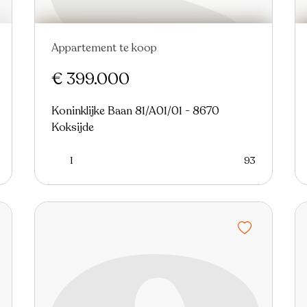
Appartement te koop
Nieuw
€ 399.000
Koninklijke Baan 81/A01/01 - 8670
Koksijde
1
93