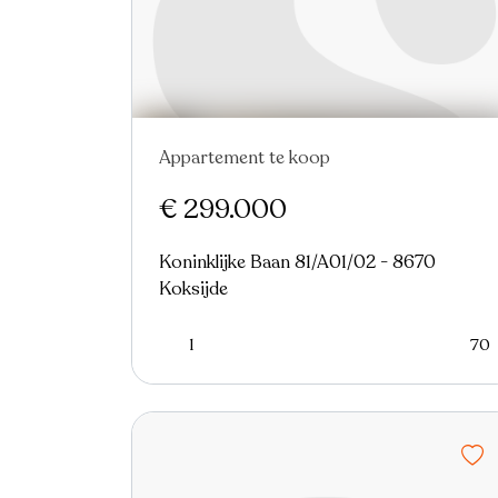
Appartement te koop
Nieuw
€ 299.000
Koninklijke Baan 81/A01/02 - 8670
Koksijde
1
70