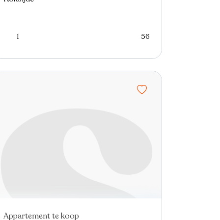
1
56
Appartement te koop
Nieuw