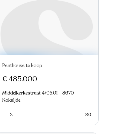
Penthouse te koop
Nieuw
€ 485.000
Middelkerkestraat 4/05.01 - 8670
Koksijde
2
80