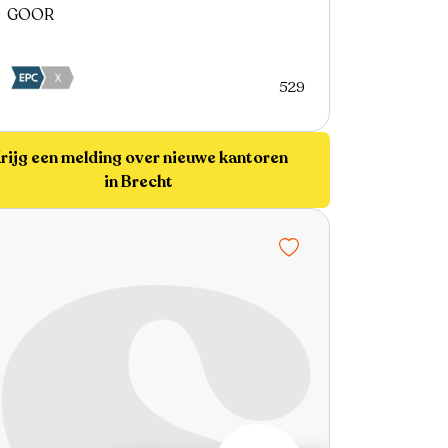
GOOR
529
rijg een melding over nieuwe kantoren
in Brecht