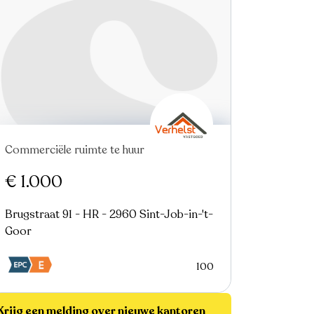
Commerciële ruimte te huur
€ 1.000
Brugstraat 91 - HR - 2960 Sint-Job-in-'t-
Goor
100
Krijg een melding over nieuwe kantoren