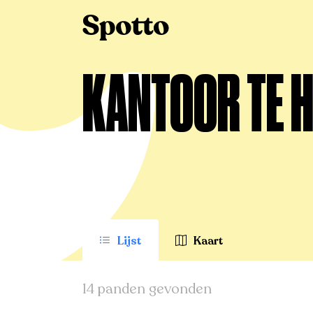
>
Te huur
>
Brecht
>
Kantoor
KANTOOR TE H
Lijst
Kaart
14 panden gevonden