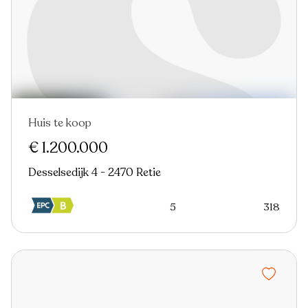
Huis te koop
Virtual tour
€ 1.200.000
Desselsedijk 4 - 2470 Retie
5
318