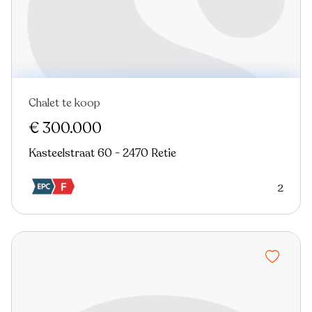
Chalet te koop
Virtual tour
€ 300.000
Kasteelstraat 60 - 2470 Retie
2