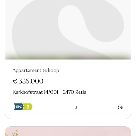
Appartement te koop
In optie
€ 335.000
Kerkhofstraat 14/001 - 2470 Retie
3
109