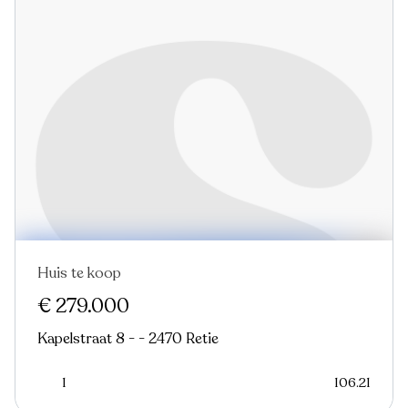
Huis te koop
In optie
€ 279.000
Kapelstraat 8 - - 2470 Retie
1
106.21