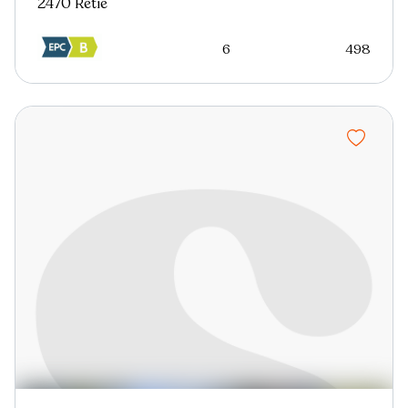
2470 Retie
6
498