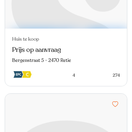
Huis te koop
In optie
Virtual tour
Prijs op aanvraag
Bergenstraat 5 - 2470 Retie
4
274