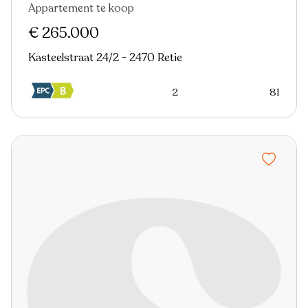
Appartement te koop
Nieuw
€ 265.000
Kasteelstraat 24/2 - 2470 Retie
2
81