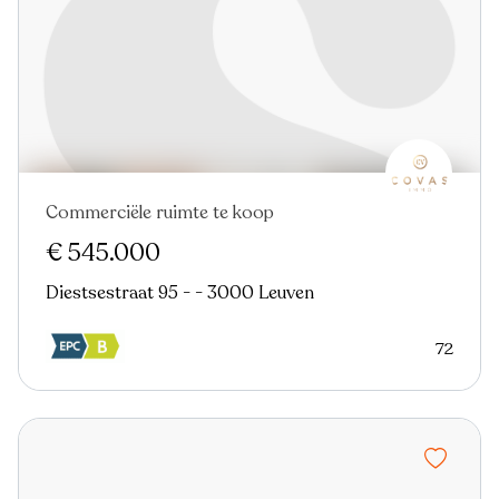
Commerciële ruimte te koop
Nieuw
€ 545.000
Diestsestraat 95 - - 3000 Leuven
72