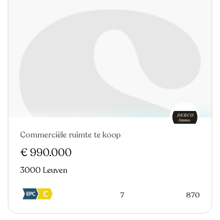
Commerciële ruimte te koop
Nieuw
€ 990.000
3000 Leuven
7
870