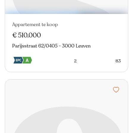
Appartement te koop
Nieuw
€ 510.000
Parijsstraat 62/0405 - 3000 Leuven
2
83