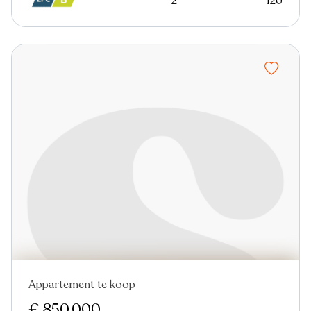
2
120
Appartement te koop
Nieuw
€ 850.000