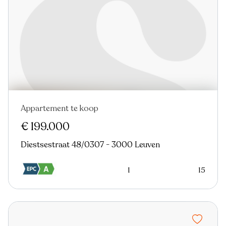
Appartement te koop
Nieuw
€ 199.000
Diestsestraat 48/0307 - 3000 Leuven
1
15