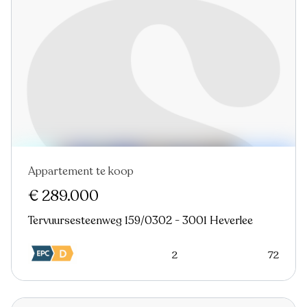
Appartement te koop
Nieuw
€ 289.000
Tervuursesteenweg 159/0302 - 3001 Heverlee
2
72