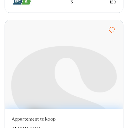
3
120
Appartement te koop
Nieuw