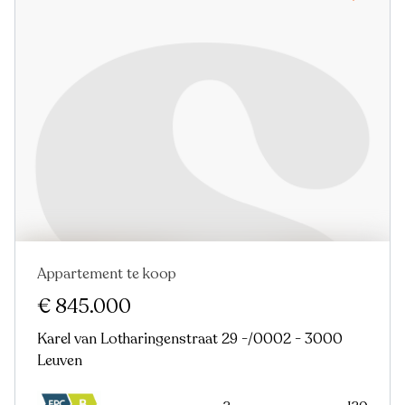
Appartement te koop
Nieuw
€ 845.000
Karel van Lotharingenstraat 29 -/0002 - 3000
Leuven