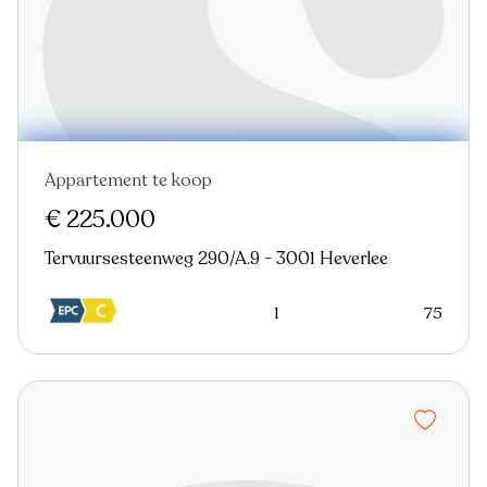
Appartement te koop
Nieuw
€ 225.000
Tervuursesteenweg 290/A.9 - 3001 Heverlee
1
75