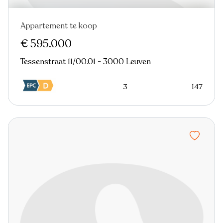
Appartement te koop
Nieuw
Virtual tour
€ 595.000
Tessenstraat 11/00.01 - 3000 Leuven
3
147