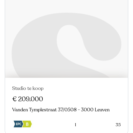
Studio te koop
Nieuw
€ 209.000
Vanden Tymplestraat 37/0508 - 3000 Leuven
1
35