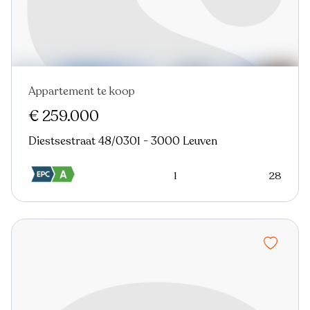
Appartement te koop
Nieuw
€ 259.000
Diestsestraat 48/0301 - 3000 Leuven
1
28