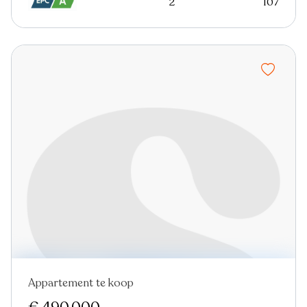
2
107
Appartement te koop
Nieuw
Virtual tour