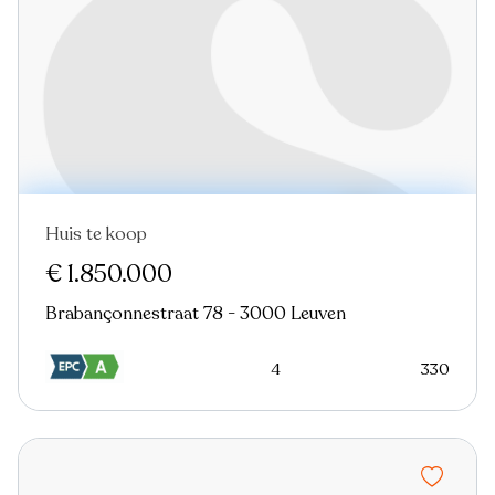
Huis te koop
Nieuw
€ 1.850.000
Brabançonnestraat 78 - 3000 Leuven
4
330