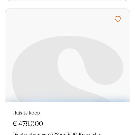
Huis te koop
Nieuw
Virtual tour
€ 479.000
Diestsesteenweg 622 - - 3010 Kessel-Lo