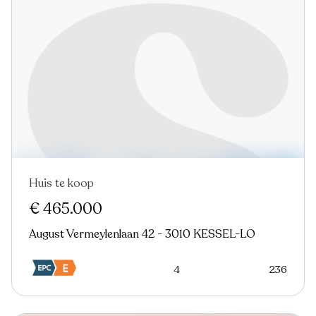
Huis te koop
Nieuw
€ 465.000
August Vermeylenlaan 42 - 3010 KESSEL-LO
4
236