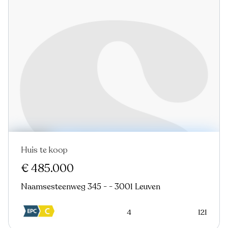
Huis te koop
In optie
Nieuw
Virtual tour
€ 485.000
Naamsesteenweg 345 - - 3001 Leuven
4
121