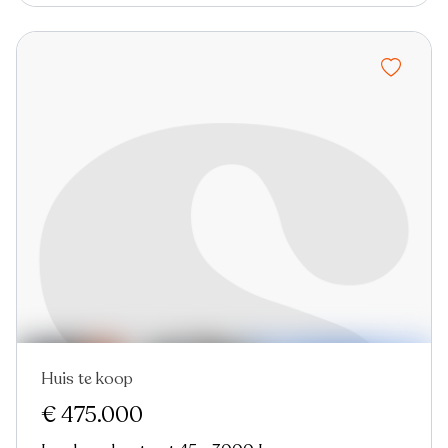
Huis te koop
Virtual tour
€ 475.000