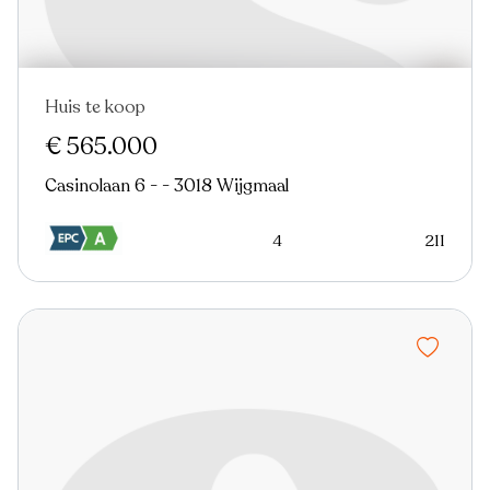
Huis te koop
Virtual tour
€ 565.000
Casinolaan 6 - - 3018 Wijgmaal
4
211