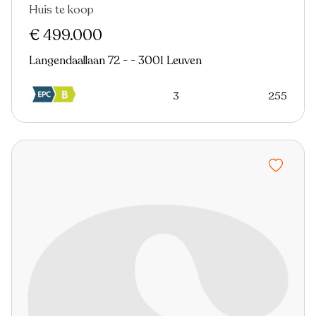
Huis te koop
In optie
€ 499.000
Langendaallaan 72 - - 3001 Leuven
3
255