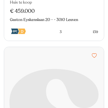
Huis te koop
Nieuw
€ 459.000
Gaston Eyskenslaan 20 - - 3010 Leuven
3
139