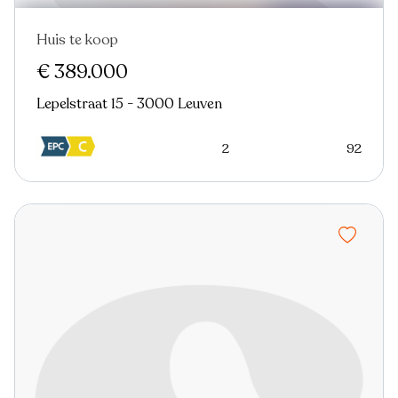
Huis te koop
Nieuw
€ 389.000
Lepelstraat 15 - 3000 Leuven
2
92