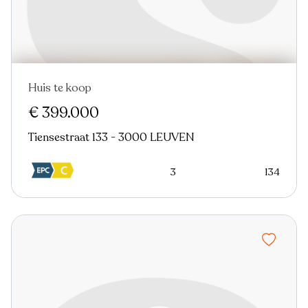
Huis te koop
Nieuw
€ 399.000
Tiensestraat 133 - 3000 LEUVEN
3
134