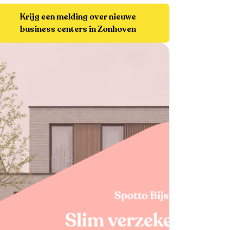
Krijg een melding over nieuwe
business centers in Zonhoven