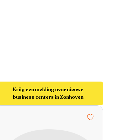
Krijg een melding over nieuwe
business centers in Zonhoven