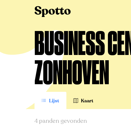
>
Te koop
>
Zonhoven
>
Business center
BUSINESS CEN
ZONHOVEN
Lijst
Kaart
4 panden gevonden