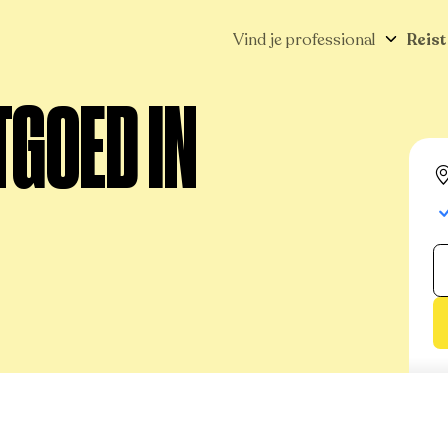
Vind je professional
Reist
TGOED IN