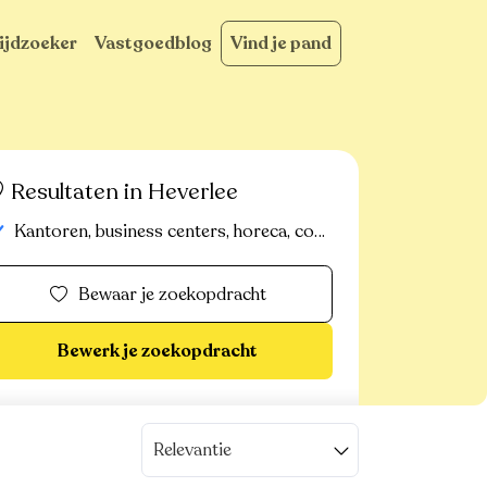
ijdzoeker
Vastgoedblog
Vind je pand
Resultaten in Heverlee
Kantoren, business centers, horeca, commerciële panden, handelspanden, bedrijfsvastgoed, industrieel-magazijn-logistiek, commerciele gronden
Bewaar je zoekopdracht
Bewerk je zoekopdracht
Relevantie