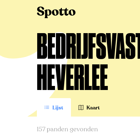
BEDRIJFSVAS
HEVERLEE
Lijst
Kaart
157 panden gevonden