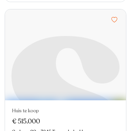
Huis te koop
Virtual tour
€ 515.000