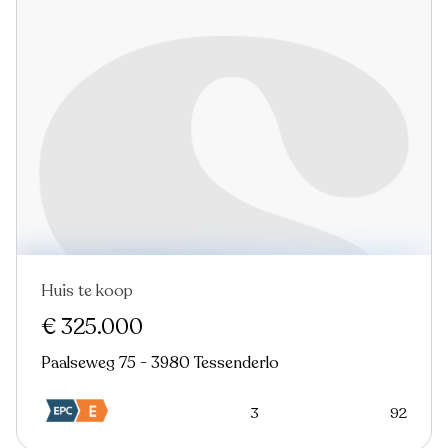
Huis te koop
Nieuw
€ 325.000
Paalseweg 75 - 3980 Tessenderlo
3
92