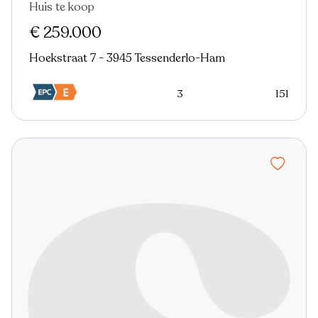
Huis te koop
Nieuw
€ 259.000
Hoekstraat 7 - 3945 Tessenderlo-Ham
3
151