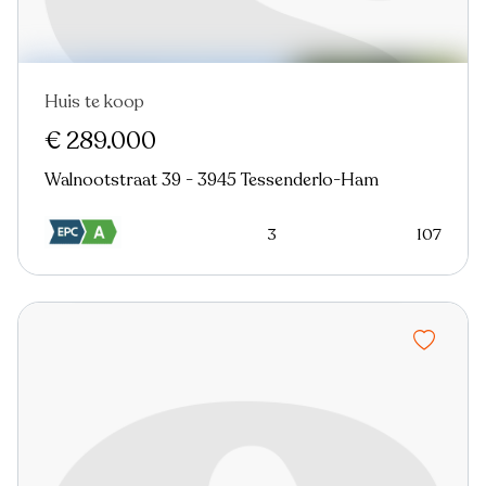
Huis te koop
Nieuw
€ 289.000
Walnootstraat 39 - 3945 Tessenderlo-Ham
3
107