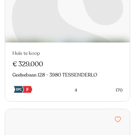
Huis te koop
Nieuw
Virtual tour
€ 329.000
Geelsebaan 128 - 3980 TESSENDERLO
4
170