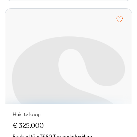
Huis te koop
Nieuw
€ 325.000
Egelpad 16 - 3980 Tessenderlo-Ham