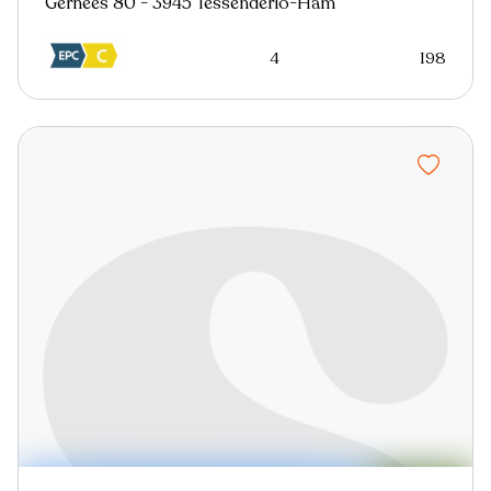
Gerhees 80 - 3945 Tessenderlo-Ham
4
198