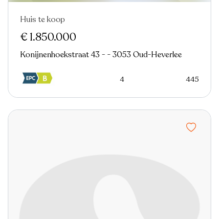
Huis te koop
Verkocht
Nieuw
€ 1.850.000
Konijnenhoekstraat 43 - - 3053 Oud-Heverlee
4
445